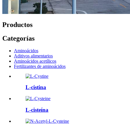
Productos
Categorías
Aminoácidos
Aditivos alimentarios
Aminoácidos acetílicos
Fertilizantes de aminoácidos
L-cistina
L-cisteína