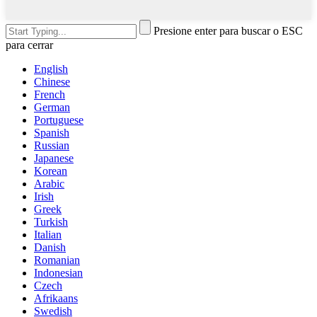
Presione enter para buscar o ESC
para cerrar
English
Chinese
French
German
Portuguese
Spanish
Russian
Japanese
Korean
Arabic
Irish
Greek
Turkish
Italian
Danish
Romanian
Indonesian
Czech
Afrikaans
Swedish