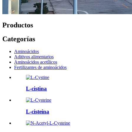
Productos
Categorías
Aminoácidos
Aditivos alimentarios
Aminoácidos acetílicos
Fertilizantes de aminoácidos
L-cistina
L-cisteína