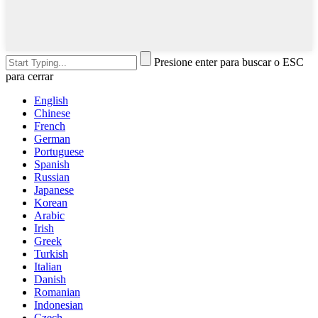
Presione enter para buscar o ESC
para cerrar
English
Chinese
French
German
Portuguese
Spanish
Russian
Japanese
Korean
Arabic
Irish
Greek
Turkish
Italian
Danish
Romanian
Indonesian
Czech