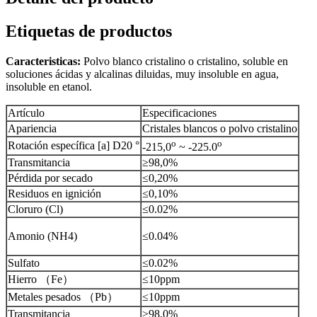
Etiquetas de productos
Caracteristicas:
Polvo blanco cristalino o cristalino, soluble en
soluciones ácidas y alcalinas diluidas, muy insoluble en agua,
insoluble en etanol.
Artículo
Especificaciones
Apariencia
Cristales blancos o polvo cristalino
o
o
Rotación específica [a] D20 °
-215,0
~ -225.0
Transmitancia
≥98,0%
Pérdida por secado
≤0,20%
Residuos en ignición
≤0,10%
Cloruro (Cl)
≤0.02%
Amonio (NH4)
≤0.04%
Sulfato
≤0.02%
Hierro （Fe）
≤10ppm
Metales pesados ​​（Pb）
≤10ppm
Transmitancia
≥98,0%