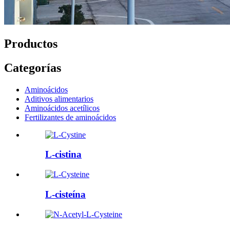
Productos
Categorías
Aminoácidos
Aditivos alimentarios
Aminoácidos acetílicos
Fertilizantes de aminoácidos
L-cistina
L-cisteína