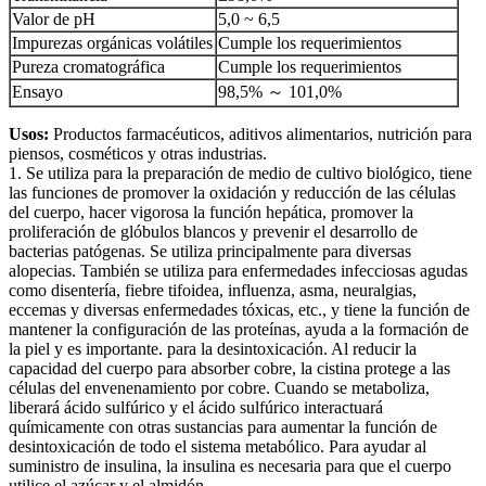
Valor de pH
5,0 ~ 6,5
Impurezas orgánicas volátiles
Cumple los requerimientos
Pureza cromatográfica
Cumple los requerimientos
Ensayo
98,5% ～ 101,0%
Usos:
Productos farmacéuticos, aditivos alimentarios, nutrición para
piensos, cosméticos y otras industrias.
1. Se utiliza para la preparación de medio de cultivo biológico, tiene
las funciones de promover la oxidación y reducción de las células
del cuerpo, hacer vigorosa la función hepática, promover la
proliferación de glóbulos blancos y prevenir el desarrollo de
bacterias patógenas. Se utiliza principalmente para diversas
alopecias. También se utiliza para enfermedades infecciosas agudas
como disentería, fiebre tifoidea, influenza, asma, neuralgias,
eccemas y diversas enfermedades tóxicas, etc., y tiene la función de
mantener la configuración de las proteínas, ayuda a la formación de
la piel y es importante. para la desintoxicación. Al reducir la
capacidad del cuerpo para absorber cobre, la cistina protege a las
células del envenenamiento por cobre. Cuando se metaboliza,
liberará ácido sulfúrico y el ácido sulfúrico interactuará
químicamente con otras sustancias para aumentar la función de
desintoxicación de todo el sistema metabólico. Para ayudar al
suministro de insulina, la insulina es necesaria para que el cuerpo
utilice el azúcar y el almidón.